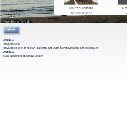
Ers. för Bisittare
Gr
Dan Mathiasson
W
Nyheter
20260713
Halvårsbokslut
Halvårsbokslutet är nu klart. Du hittar det under årsredovisningar när du loggat in.
20250616
Stadsvandring med konsul Olsson