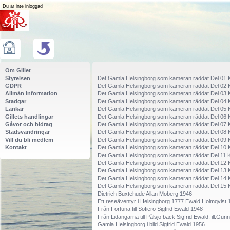
Du är inte inloggad
Om Gillet
Styrelsen
Det Gamla Helsingborg som kameran räddat Del 01 
GDPR
Det Gamla Helsingborg som kameran räddat Del 02 
Allmän information
Det Gamla Helsingborg som kameran räddat Del 03 
Stadgar
Det Gamla Helsingborg som kameran räddat Del 04 
Länkar
Det Gamla Helsingborg som kameran räddat Del 05 
Gillets handlingar
Det Gamla Helsingborg som kameran räddat Del 06 
Gåvor och bidrag
Det Gamla Helsingborg som kameran räddat Del 07 
Stadsvandringar
Det Gamla Helsingborg som kameran räddat Del 08 
Vill du bli medlem
Det Gamla Helsingborg som kameran räddat Del 09 
Kontakt
Det Gamla Helsingborg som kameran räddat Del 10 
Det Gamla Helsingborg som kameran räddat Del 11 K
Det Gamla Helsingborg som kameran räddat Del 12 
Det Gamla Helsingborg som kameran räddat Del 13 
Det Gamla Helsingborg som kameran räddat Del 14 
Det Gamla Helsingborg som kameran räddat Del 15 
Dietrich Buxtehude Allan Moberg 1946
Ett reseäventyr i Helsingborg 1777 Ewald Holmqvist 
Från Fortuna till Sofiero Sigfrid Ewald 1948
Från Lidängarna till Pålsjö bäck Sigfrid Ewald, ill.Gu
Gamla Helsingborg i bild Sigfrid Ewald 1956