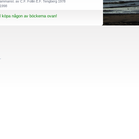
 Sammanst. av C.F. Follin E.F. Tengberg 1978
 1998
ll köpa någon av böckerna ovan!
20
 och Otto Hedström 1934
wald 1931
.
d 1985 Carl-Fredrik Follin 1985
a) K.E. Ander 1985