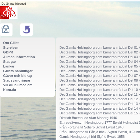
Du är inte inloggad
Om Gillet
Styrelsen
Det Gamla Helsingborg som kameran räddat Del 01 
GDPR
Det Gamla Helsingborg som kameran räddat Del 02 
Allmän information
Det Gamla Helsingborg som kameran räddat Del 03 
Stadgar
Det Gamla Helsingborg som kameran räddat Del 04 
Länkar
Det Gamla Helsingborg som kameran räddat Del 05 
Gillets handlingar
Det Gamla Helsingborg som kameran räddat Del 06 
Gåvor och bidrag
Det Gamla Helsingborg som kameran räddat Del 07 
Stadsvandringar
Det Gamla Helsingborg som kameran räddat Del 08 
Vill du bli medlem
Det Gamla Helsingborg som kameran räddat Del 09 
Kontakt
Det Gamla Helsingborg som kameran räddat Del 10 
Det Gamla Helsingborg som kameran räddat Del 11 K
Det Gamla Helsingborg som kameran räddat Del 12 
Det Gamla Helsingborg som kameran räddat Del 13 
Det Gamla Helsingborg som kameran räddat Del 14 
Det Gamla Helsingborg som kameran räddat Del 15 
Dietrich Buxtehude Allan Moberg 1946
Ett reseäventyr i Helsingborg 1777 Ewald Holmqvist 
Från Fortuna till Sofiero Sigfrid Ewald 1948
Från Lidängarna till Pålsjö bäck Sigfrid Ewald, ill.Gu
Gamla Helsingborg i bild Sigfrid Ewald 1956