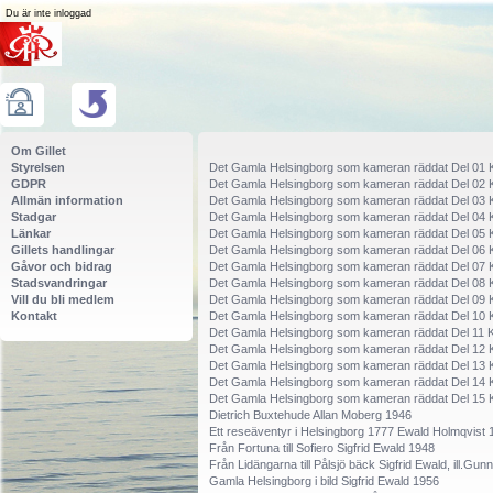
Du är inte inloggad
Om Gillet
Styrelsen
Det Gamla Helsingborg som kameran räddat Del 01 
GDPR
Det Gamla Helsingborg som kameran räddat Del 02 
Allmän information
Det Gamla Helsingborg som kameran räddat Del 03 
Stadgar
Det Gamla Helsingborg som kameran räddat Del 04 
Länkar
Det Gamla Helsingborg som kameran räddat Del 05 
Gillets handlingar
Det Gamla Helsingborg som kameran räddat Del 06 
Gåvor och bidrag
Det Gamla Helsingborg som kameran räddat Del 07 
Stadsvandringar
Det Gamla Helsingborg som kameran räddat Del 08 
Vill du bli medlem
Det Gamla Helsingborg som kameran räddat Del 09 
Kontakt
Det Gamla Helsingborg som kameran räddat Del 10 
Det Gamla Helsingborg som kameran räddat Del 11 K
Det Gamla Helsingborg som kameran räddat Del 12 
Det Gamla Helsingborg som kameran räddat Del 13 
Det Gamla Helsingborg som kameran räddat Del 14 
Det Gamla Helsingborg som kameran räddat Del 15 
Dietrich Buxtehude Allan Moberg 1946
Ett reseäventyr i Helsingborg 1777 Ewald Holmqvist 
Från Fortuna till Sofiero Sigfrid Ewald 1948
Från Lidängarna till Pålsjö bäck Sigfrid Ewald, ill.Gu
Gamla Helsingborg i bild Sigfrid Ewald 1956