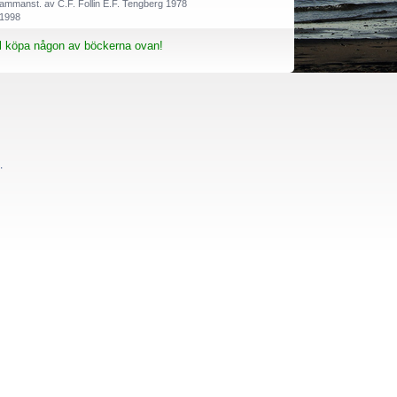
 Sammanst. av C.F. Follin E.F. Tengberg 1978
 1998
ll köpa någon av böckerna ovan!
20
 och Otto Hedström 1934
wald 1931
.
d 1985 Carl-Fredrik Follin 1985
a) K.E. Ander 1985